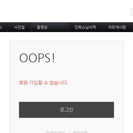
메뉴 건너뛰기
식
사진첩
동영상
진옥스님서적
자유게시판
동영상 분류
초하루법회
특별법회
OOPS!
곰림바르빠
람림
금강경
입보리행론
불교기초교리
회원 가입할 수 없습니다.
천수경
법성게
보살37수행법
달라이라마존자님
공무원불자법회
로그인
기타동영상
장기상박사
대방광불화엄경
묘법연화경
ID/PW 찾기
|
회원가입