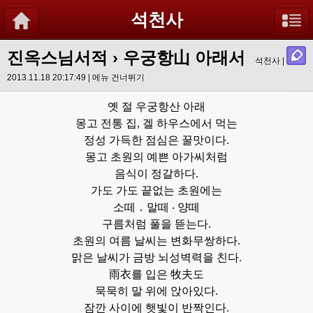
석천사
진옥스님서적
›
우궁항山 아래서
석천사 |
2013.11.18 20:17:49 |
메뉴 건너뛰기
옛 절 우궁항산 아래
몽고 전통 집, 겔 하우스에서 먹는
정성 가득한 점심은 꿀맛이다.
몽고 초원의 예쁜 아가씨처럼
음식이 정갈하다.
가도 가도 끝없는 초원에는
소떼 ․ 말떼 ‧ 양떼
구름처럼 풀을 뜯는다.
초원의 여름 날씨는 변화무쌍하다.
맑은 날씨가 금방 뇌성벽력을 친다.
雨衣를 입은 牧夫도
묵묵히 말 위에 앉아있다.
잠깐 사이에 햇빛이 반짝인다.