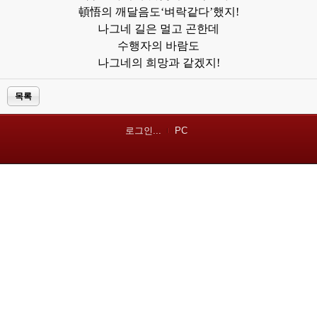
頓悟의 깨달음도‘벼락같다’했지!
나그네 길은 멀고 곤한데
수행자의 바람도
나그네의 희망과 같겠지!
목록
로그인...
PC