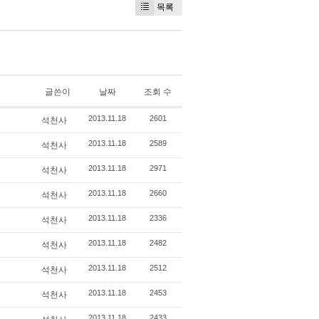
목록
글쓴이
날짜
조회 수
석천사
2013.11.18
2601
석천사
2013.11.18
2589
석천사
2013.11.18
2971
석천사
2013.11.18
2660
석천사
2013.11.18
2336
석천사
2013.11.18
2482
석천사
2013.11.18
2512
석천사
2013.11.18
2453
2013.11.18
2433