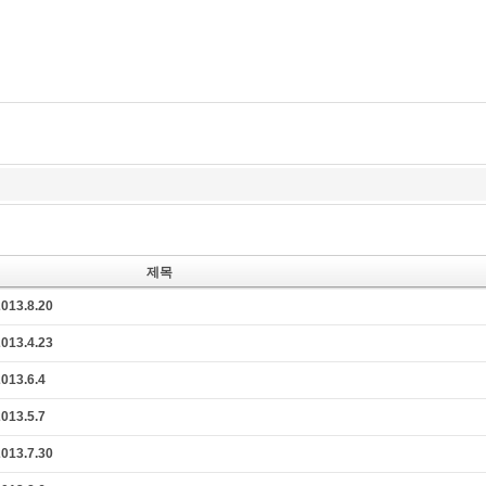
즉문즉설
육조단경
마음 닦는 길
제목
3.8.20
3.4.23
3.6.4
3.5.7
3.7.30