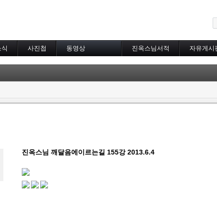
메뉴 건너뛰기
소식
사진첩
동영상
진옥스님서적
자유게시
동영상 분류
초하루법회
특별법회
곰림바르빠
람림
금강경
입보리행론
불교기초교리
천수경
법성게
진옥스님 깨달음에이르는길 155강 2013.6.4
보살37수행법
달라이라마존자님
공무원불자법회
기타동영상
장기상박사
대방광불화엄경
묘법연화경