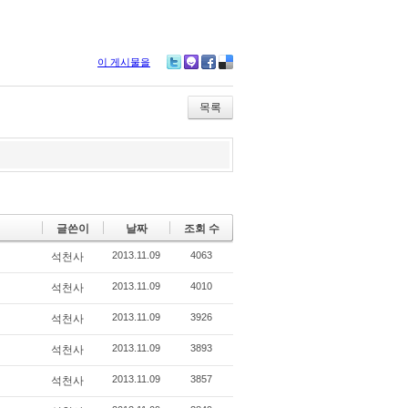
이 게시물을
Tw
M
Fa
De
itte
e2
ce
lici
r
da
bo
ou
목록
y
ok
s
글쓴이
날짜
조회 수
2013.11.09
4063
석천사
2013.11.09
4010
석천사
2013.11.09
3926
석천사
2013.11.09
3893
석천사
2013.11.09
3857
석천사