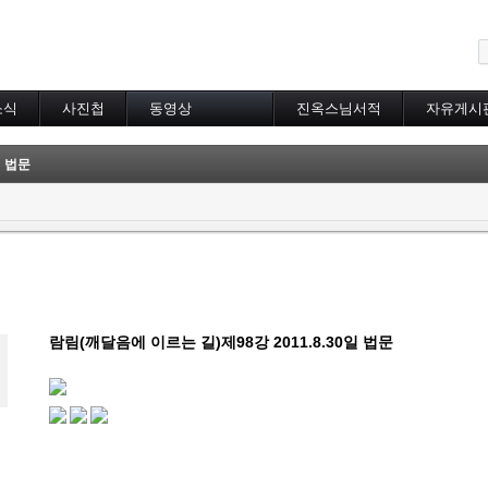
메뉴 건너뛰기
소식
사진첩
동영상
진옥스님서적
자유게시
동영상 분류
초하루법회
일 법문
특별법회
곰림바르빠
람림
금강경
입보리행론
불교기초교리
천수경
법성게
람림(깨달음에 이르는 길)제98강 2011.8.30일 법문
보살37수행법
달라이라마존자님
공무원불자법회
기타동영상
장기상박사
대방광불화엄경
묘법연화경