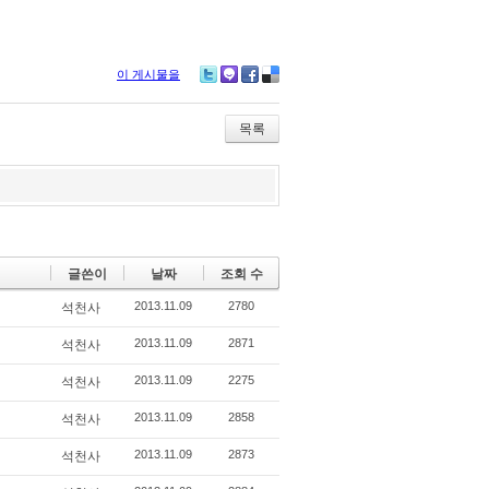
이 게시물을
Tw
M
Fa
De
itte
e2
ce
lici
r
da
bo
ou
목록
y
ok
s
글쓴이
날짜
조회 수
2013.11.09
2780
석천사
2013.11.09
2871
석천사
2013.11.09
2275
석천사
2013.11.09
2858
석천사
2013.11.09
2873
석천사