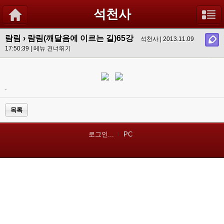
석천사
람림
›
람림(깨달음에 이르는 길)65강
석천사 | 2013.11.09
17:50:39 |
메뉴 건너뛰기
.
목록
로그인...
PC