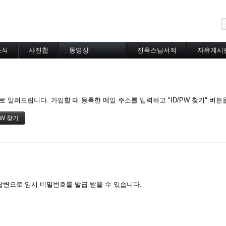
메뉴 건너뛰기
소식
사진첩
동영상
진옥스님서적
자유게시
동영상 분류
초하루법회
특별법회
곰림바르빠
 알려드립니다. 가입할 때 등록한 메일 주소를 입력하고 "ID/PW 찾기" 버튼
람림
금강경
입보리행론
불교기초교리
천수경
법성게
보살37수행법
달라이라마존자님
답변으로 임시 비밀번호를 발급 받을 수 있습니다.
공무원불자법회
기타동영상
장기상박사
대방광불화엄경
묘법연화경