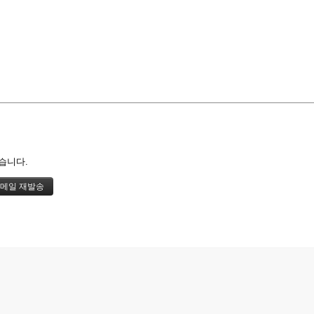
즉문즉설
육조단경
마음 닦는 길
습니다.