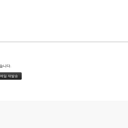
즉문즉설
육조단경
마음 닦는 길
습니다.