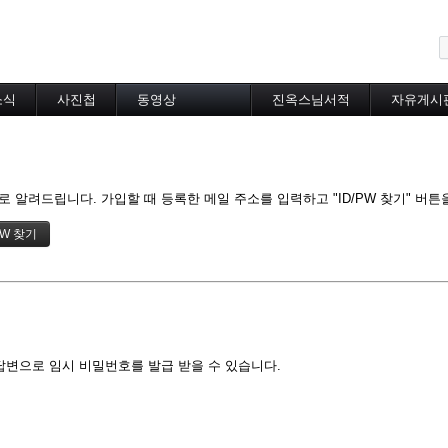
메뉴 건너뛰기
소식
사진첩
동영상
진옥스님서적
자유게시
동영상 분류
초하루법회
특별법회
곰림바르빠
 알려드립니다. 가입할 때 등록한 메일 주소를 입력하고 "ID/PW 찾기" 버튼
람림
금강경
입보리행론
불교기초교리
천수경
법성게
보살37수행법
달라이라마존자님
답변으로 임시 비밀번호를 발급 받을 수 있습니다.
공무원불자법회
기타동영상
장기상박사
대방광불화엄경
묘법연화경