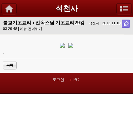
석천사
불교기초교리
›
진옥스님 기초교리29강
석천사 | 2013.11.10
03:29:48 |
메뉴 건너뛰기
.
목록
로그인...
PC