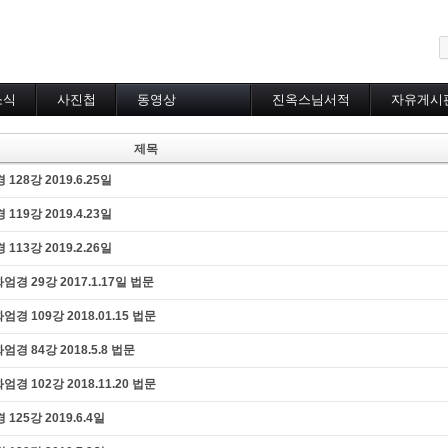
메뉴 건너뛰기
소식
사진첩
동영상
진옥스님서적
자유게시
동영상 분류
초하루법회
제목
특별법회
8강 2019.6.25일
곰림바르빠
람림
9강 2019.4.23일
금강경
입보리행론
3강 2019.2.26일
불교기초교리
 29강 2017.1.17일 법문
천수경
법성게
109강 2018.01.15 법문
보살37수행법
달라이라마존자님
 84강 2018.5.8 법문
공무원불자법회
102강 2018.11.20 법문
기타동영상
장기상박사
5강 2019.6.4일
대방광불화엄경
묘법연화경