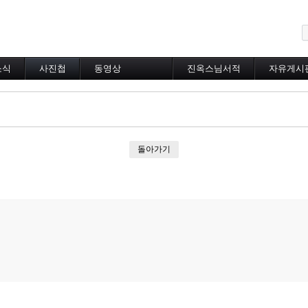
메뉴 건너뛰기
소식
사진첩
동영상
진옥스님서적
자유게시
동영상 분류
초하루법회
특별법회
곰림바르빠
람림
돌아가기
금강경
입보리행론
불교기초교리
천수경
법성게
보살37수행법
달라이라마존자님
공무원불자법회
기타동영상
장기상박사
대방광불화엄경
묘법연화경