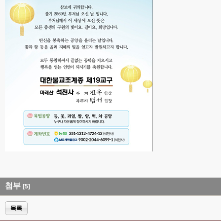
첨부
[5]
목록