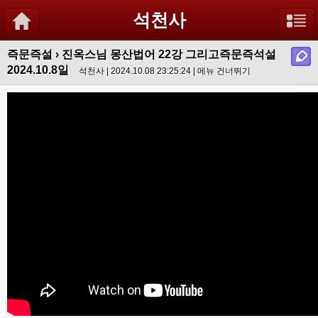
석천사
즉문즉설
›
진옥스님 몽산법어 22강 그리고즉문즉석설
2024.10.8일
석천사 | 2024.10.08 23:25:24 |
메뉴 건너뛰기