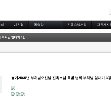
메뉴 건너뛰기
소식
사진첩
동영상
진옥스님서적
자유게시
동영상 분류
초하루법회
 부처님 일대기 3강
특별법회
곰림바르빠
람림
금강경
입보리행론
불교기초교리
천수경
법성게
불기2565년 부처님오신날 진옥스님 특별 법회 부처님 일대기 3
보살37수행법
달라이라마존자님
공무원불자법회
기타동영상
장기상박사
대방광불화엄경
묘법연화경