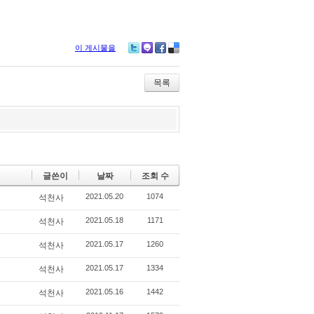
이 게시물을
Tw
M
Fa
De
itte
e2
ce
lici
r
da
bo
ou
목록
y
ok
s
글쓴이
날짜
조회 수
2021.05.20
1074
석천사
2021.05.18
1171
석천사
2021.05.17
1260
석천사
2021.05.17
1334
석천사
2021.05.16
1442
석천사