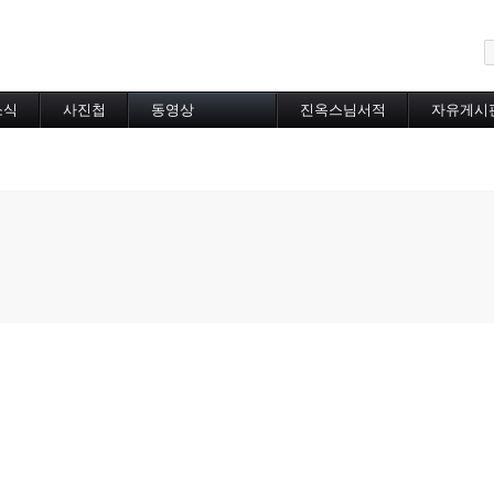
메뉴 건너뛰기
소식
사진첩
동영상
진옥스님서적
자유게시
동영상 분류
초하루법회
특별법회
곰림바르빠
람림
금강경
입보리행론
불교기초교리
천수경
법성게
보살37수행법
달라이라마존자님
공무원불자법회
기타동영상
장기상박사
대방광불화엄경
묘법연화경