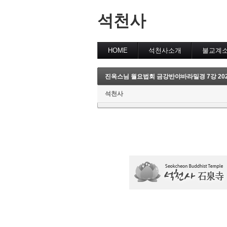
석천사
HOME
석천사소개
불교계
진옥스님 월요법회 금강반야바라밀경 7강 2022
석천사