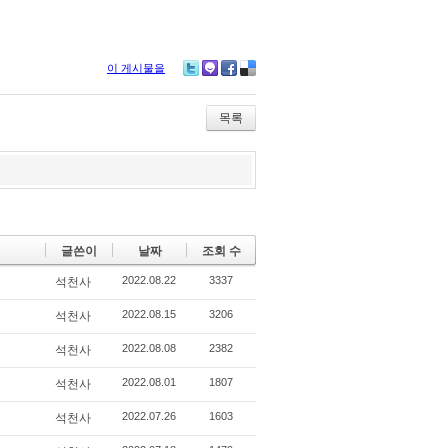
이 게시물을
Tw
M
Fa
De
itte
e2
ce
lici
r
da
bo
ou
목록
y
ok
s
글쓴이
날짜
조회 수
2022.08.22
3337
석천사
2022.08.15
3206
석천사
2022.08.08
2382
석천사
2022.08.01
1807
석천사
2022.07.26
1603
석천사