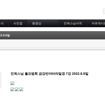
메뉴 건너뛰기
소식
사진첩
동영상
진옥스님서적
자유게시
동영상 분류
초하루법회
.8.8일
특별법회
곰림바르빠
람림
금강경
입보리행론
불교기초교리
천수경
법성게
진옥스님 월요법회 금강반야바라밀경 7강 2022.8.8일
보살37수행법
달라이라마존자님
공무원불자법회
기타동영상
장기상박사
대방광불화엄경
묘법연화경