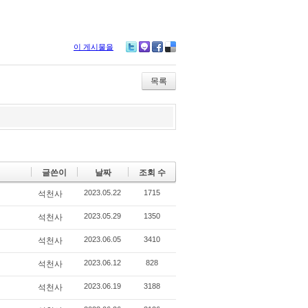
이 게시물을
Tw
M
Fa
De
itte
e2
ce
lici
r
da
bo
ou
목록
y
ok
s
글쓴이
날짜
조회 수
2023.05.22
1715
석천사
2023.05.29
1350
석천사
2023.06.05
3410
석천사
2023.06.12
828
석천사
2023.06.19
3188
석천사