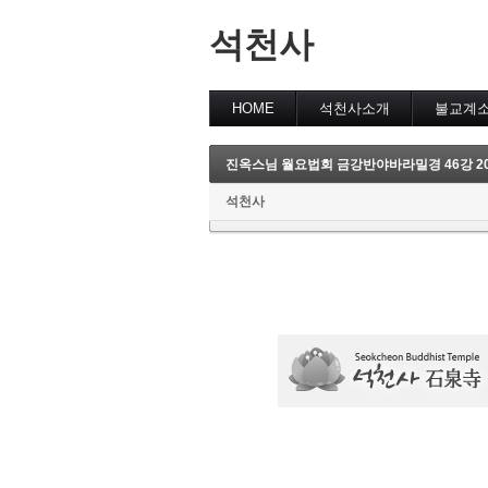
석천사
HOME
석천사소개
불교계
진옥스님 월요법회 금강반야바라밀경 46강 202
석천사