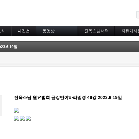
메뉴 건너뛰기
소식
사진첩
동영상
진옥스님서적
자유게시
동영상 분류
초하루법회
3.6.19일
특별법회
곰림바르빠
람림
금강경
입보리행론
불교기초교리
천수경
법성게
진옥스님 월요법회 금강반야바라밀경 46강 2023.6.19일
보살37수행법
달라이라마존자님
공무원불자법회
기타동영상
장기상박사
대방광불화엄경
묘법연화경