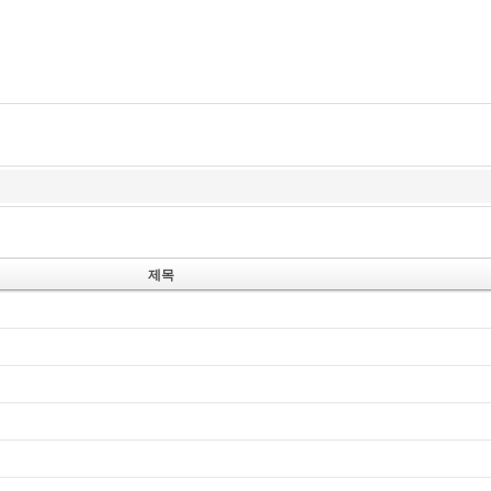
즉문즉설
육조단경
마음 닦는 길
제목