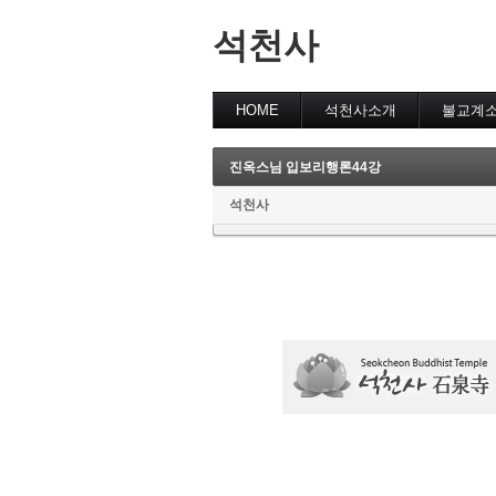
석천사
HOME
석천사소개
불교계
진옥스님 입보리행론44강
석천사