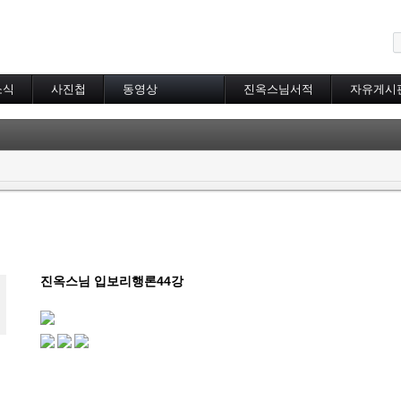
메뉴 건너뛰기
소식
사진첩
동영상
진옥스님서적
자유게시
동영상 분류
초하루법회
특별법회
곰림바르빠
람림
금강경
입보리행론
불교기초교리
천수경
법성게
진옥스님 입보리행론44강
보살37수행법
달라이라마존자님
공무원불자법회
기타동영상
장기상박사
대방광불화엄경
묘법연화경