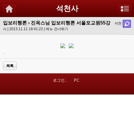
석천사
입보리행론
›
진옥스님 입보리행론 서울포교원55강
석천
사 | 2013.11.11 18:41:22 |
메뉴 건너뛰기
.
목록
로그인...
PC