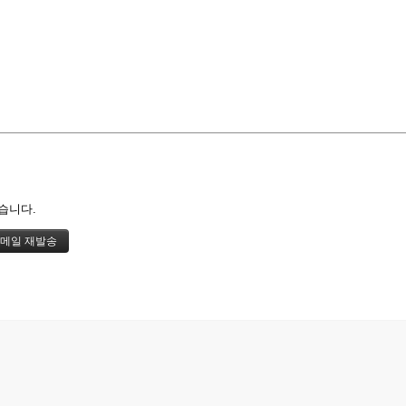
즉문즉설
육조단경
마음 닦는 길
습니다.