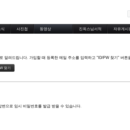
메뉴 건너뛰기
소식
사진첩
동영상
진옥스님서적
자유게시
동영상 분류
초하루법회
특별법회
곰림바르빠
 알려드립니다. 가입할 때 등록한 메일 주소를 입력하고 "ID/PW 찾기" 버튼
람림
금강경
입보리행론
불교기초교리
천수경
법성게
보살37수행법
달라이라마존자님
답변으로 임시 비밀번호를 발급 받을 수 있습니다.
공무원불자법회
기타동영상
장기상박사
대방광불화엄경
묘법연화경