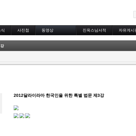
메뉴 건너뛰기
소식
사진첩
동영상
진옥스님서적
자유게시
동영상 분류
초하루법회
3강
특별법회
곰림바르빠
람림
금강경
입보리행론
불교기초교리
천수경
법성게
2012달라이라마 한국인을 위한 특별 법문 제3강
보살37수행법
달라이라마존자님
공무원불자법회
기타동영상
장기상박사
대방광불화엄경
묘법연화경