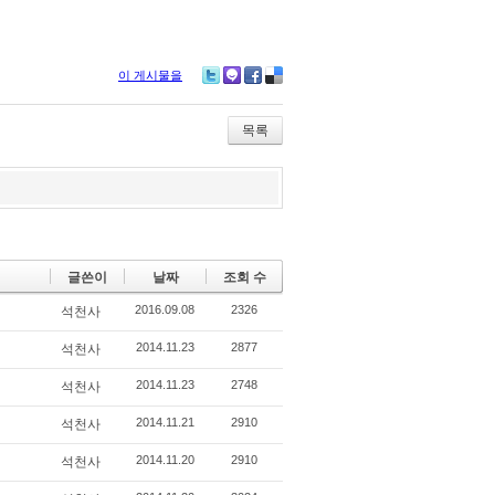
이 게시물을
Tw
M
Fa
De
itte
e2
ce
lici
r
da
bo
ou
목록
y
ok
s
글쓴이
날짜
조회 수
2016.09.08
2326
석천사
2014.11.23
2877
석천사
2014.11.23
2748
석천사
2014.11.21
2910
석천사
2014.11.20
2910
석천사