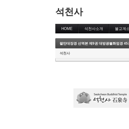
석천사
HOME
석천사소개
불교계
팔만대장경 선역본 제9권 대방광불화엄경 45강 
석천사