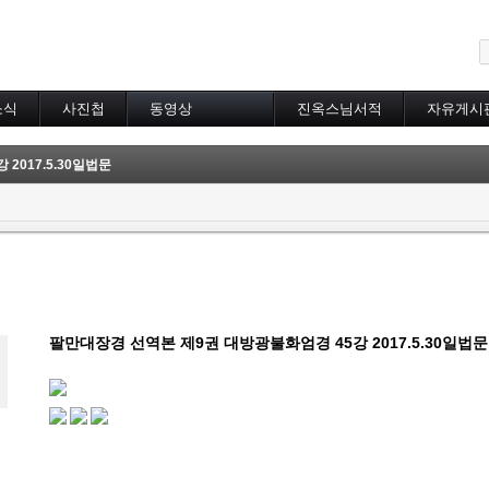
메뉴 건너뛰기
소식
사진첩
동영상
진옥스님서적
자유게시
동영상 분류
초하루법회
2017.5.30일법문
특별법회
곰림바르빠
람림
금강경
입보리행론
불교기초교리
천수경
법성게
팔만대장경 선역본 제9권 대방광불화엄경 45강 2017.5.30일법문
보살37수행법
달라이라마존자님
공무원불자법회
기타동영상
장기상박사
대방광불화엄경
묘법연화경