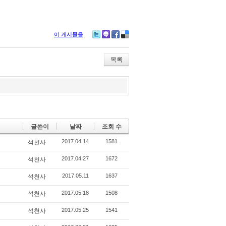
이 게시물을
Tw
M
Fa
De
itte
e2
ce
lici
r
da
bo
ou
목록
y
ok
s
글쓴이
날짜
조회 수
2017.04.14
1581
석천사
2017.04.27
1672
석천사
2017.05.11
1637
석천사
2017.05.18
1508
석천사
2017.05.25
1541
석천사