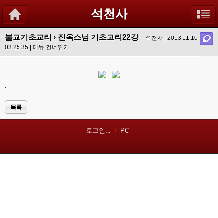
석천사
불교기초교리
›
진옥스님 기초교리22강
석천사 | 2013.11.10
03:25:35 |
메뉴 건너뛰기
.
목록
로그인...
PC