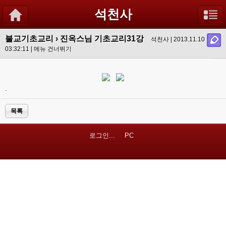
석천사
불교기초교리
›
진옥스님 기초교리31강
석천사 | 2013.11.10
03:32:11 |
메뉴 건너뛰기
.
목록
로그인...
PC